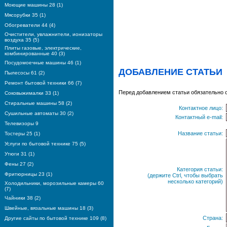
Моющие машины 28 (1)
Мясорубки 35 (1)
Обогреватели 44 (4)
Очистители, увлажнители, ионизаторы
воздуха 35 (5)
Плиты газовые, электрические,
комбинированные 40 (3)
Посудомоечные машины 46 (1)
ДОБАВЛЕНИЕ СТАТЬИ
Пылесосы 61 (2)
Ремонт бытовой техники 66 (7)
Перед добавлением статьи обязательно 
Соковыжималки 33 (1)
Стиральные машины 58 (2)
Контактное лицо:
Сушильные автоматы 30 (2)
Контактный e-mail:
Телевизоры 9
Название статьи:
Тостеры 25 (1)
Услуги по бытовой технике 75 (5)
Утюги 31 (1)
Фены 27 (2)
Категория статьи:
Фритюрницы 23 (1)
(держите Ctrl, чтобы выбрать
несколько категорий)
Холодильники, морозильные камеры 60
(7)
Чайники 38 (2)
Швейные, вязальные машины 18 (3)
Страна:
Другие сайты по бытовой технике 109 (8)