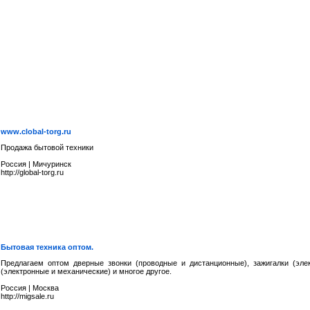
www.clobal-torg.ru
Продажа бытовой техники
Россия
|
Мичуринск
http://global-torg.ru
Бытовая техника оптом.
Предлагаем оптом дверные звонки (проводные и дистанционные), зажигалки (эле
(электронные и механические) и многое другое.
Россия
|
Москва
http://migsale.ru