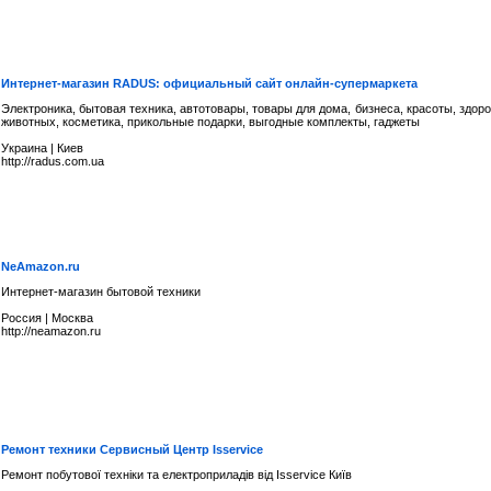
Интернет-магазин RADUS: официальный сайт онлайн-супермаркета
Электроника, бытовая техника, автотовары, товары для дома, бизнеса, красоты, здоров
животных, косметика, прикольные подарки, выгодные комплекты, гаджеты
Украина
|
Киев
http://radus.com.ua
NeAmazon.ru
Интернет-магазин бытовой техники
Россия
|
Москва
http://neamazon.ru
Ремонт техники Сервисный Центр Isservice
Ремонт побутової техніки та електроприладів від Isservice Київ