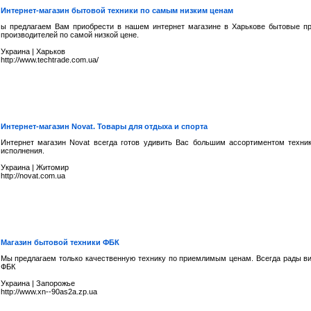
Интернет-магазин бытовой техники по самым низким ценам
ы предлагаем Вам приобрести в нашем интернет магазине в Харькове бытовые п
производителей по самой низкой цене.
Украина
|
Харьков
http://www.techtrade.com.ua/
Интернет-магазин Novat. Товары для отдыха и спорта
Интернет магазин Novat всегда готов удивить Вас большим ассортиментом техник
исполнения.
Украина
|
Житомир
http://novat.com.ua
Магазин бытовой техники ФБК
Мы предлагаем только качественную технику по приемлимым ценам. Всегда рады ви
ФБК
Украина
|
Запорожье
http://www.xn--90as2a.zp.ua