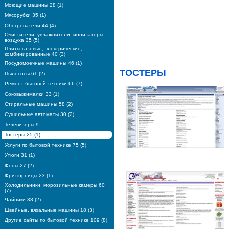
Моющие машины 28 (1)
Мясорубки 35 (1)
Обогреватели 44 (4)
Очистители, увлажнители, ионизаторы
воздуха 35 (5)
Плиты газовые, электрические,
комбинированные 40 (3)
Посудомоечные машины 46 (1)
ТОСТЕРЫ
Пылесосы 61 (2)
Ремонт бытовой техники 66 (7)
Соковыжималки 33 (1)
Стиральные машины 58 (2)
Сушильные автоматы 30 (2)
Телевизоры 9
Тостеры 25 (1)
Услуги по бытовой технике 75 (5)
Утюги 31 (1)
Фены 27 (2)
Фритюрницы 23 (1)
Холодильники, морозильные камеры 60
(7)
Чайники 38 (2)
Швейные, вязальные машины 18 (3)
Другие сайты по бытовой технике 109 (8)