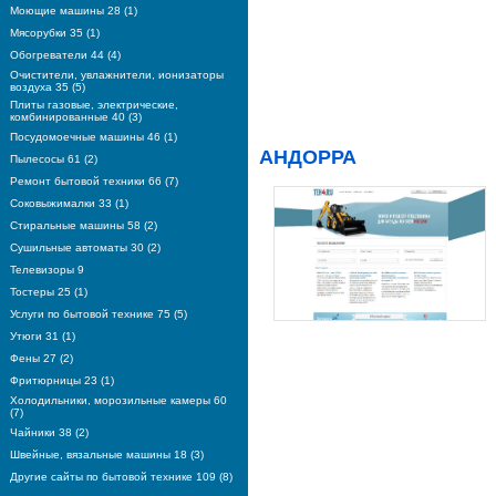
Моющие машины 28 (1)
Мясорубки 35 (1)
Обогреватели 44 (4)
Очистители, увлажнители, ионизаторы
воздуха 35 (5)
Плиты газовые, электрические,
комбинированные 40 (3)
Посудомоечные машины 46 (1)
АНДОРРА
Пылесосы 61 (2)
Ремонт бытовой техники 66 (7)
Соковыжималки 33 (1)
Стиральные машины 58 (2)
Сушильные автоматы 30 (2)
Телевизоры 9
Тостеры 25 (1)
Услуги по бытовой технике 75 (5)
Утюги 31 (1)
Фены 27 (2)
Фритюрницы 23 (1)
Холодильники, морозильные камеры 60
(7)
Чайники 38 (2)
Швейные, вязальные машины 18 (3)
Другие сайты по бытовой технике 109 (8)