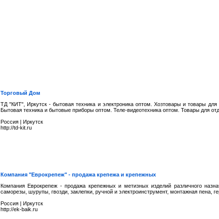
Торговый Дом
ТД "КИТ", Иркутск - бытовая техника и электроника оптом. Хозтовары и товары для
Бытовая техника и бытовые приборы оптом. Теле-видеотехника оптом. Товары для от
Россия
|
Иркутск
http://td-kit.ru
Компания "Еврокрепеж" - продажа крепежа и крепежных
Компания Еврокрепеж - продажа крепежных и метизных изделий различного назнач
саморезы, шурупы, гвозди, заклепки, ручной и электроинструмент, монтажная пена, г
Россия
|
Иркутск
http://ek-baik.ru