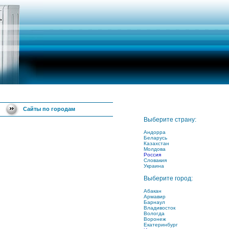
Сайты по городам
Выберите страну:
Андорра
Беларусь
Казахстан
Молдова
Россия
Словакия
Украина
Выберите город:
Абакан
Армавир
Барнаул
Владивосток
Вологда
Воронеж
Екатеринбург