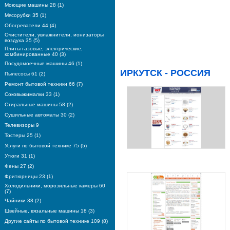
Моющие машины 28 (1)
Мясорубки 35 (1)
Обогреватели 44 (4)
Очистители, увлажнители, ионизаторы
воздуха 35 (5)
Плиты газовые, электрические,
комбинированные 40 (3)
Посудомоечные машины 46 (1)
ИРКУТСК - РОССИЯ
Пылесосы 61 (2)
Ремонт бытовой техники 66 (7)
Соковыжималки 33 (1)
Стиральные машины 58 (2)
Сушильные автоматы 30 (2)
Телевизоры 9
Тостеры 25 (1)
Услуги по бытовой технике 75 (5)
Утюги 31 (1)
Фены 27 (2)
Фритюрницы 23 (1)
Холодильники, морозильные камеры 60
(7)
Чайники 38 (2)
Швейные, вязальные машины 18 (3)
Другие сайты по бытовой технике 109 (8)