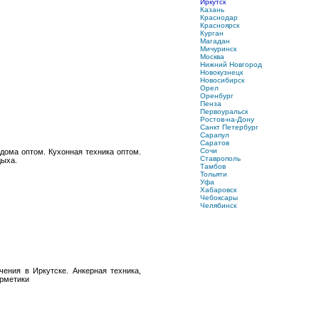
Иркутск
Казань
Краснодар
Красноярск
Курган
Магадан
Мичуринск
Москва
Нижний Новгород
Новокузнецк
Новосибирск
Орел
Оренбург
Пенза
Первоуральск
Ростов-на-Дону
Санкт Петербург
Сарапул
Саратов
Сочи
 дома оптом. Кухонная техника оптом.
Ставрополь
дыха.
Тамбов
Тольяти
Уфа
Хабаровск
Чебоксары
Челябинск
ения в Иркутске. Анкерная техника,
ерметики